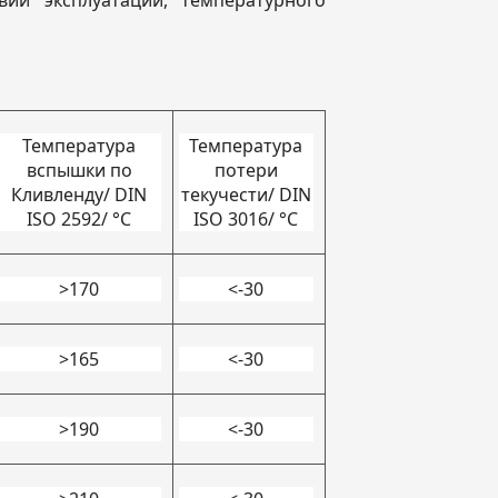
вий эксплуатации, температурного
Температура
Температура
вспышки по
потери
Кливленду/ DIN
текучести/ DIN
ISO 2592/ °C
ISO 3016/ °C
>170
<-30
>165
<-30
>190
<-30