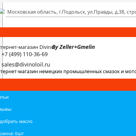
Московская область, г.Подольск, ул.Правды, д.38, стр
By Zeller+Gmelin
+7 (499) 110-36-69
sales@divinoloil.ru
тернет-магазин немецких промышленных смазок и мот
атьи
зывы
добрать масло
рзина: 0
шт