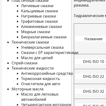
индивидуальных
Пластичные смазки
режима.
Литиевые смазки
Кальциевые смазки
Гидравлические м
Натриевые смазки
Графитовые смазки
Алюминиевые смазки
Медные смазки
Биоразлагаемые смазки
Название
Технические смазки
Универсальная смазка
Смазки с EP характеристиками
Масло для цепей
DHG ISO 10
Спрей-смазки
Технические жидкости
Антикоррозийные средства
DHG ISO 22
Тормозная жидкость
Очистители для авто
Моторные масла
DHG ISO 32
Масло для легковых
автомобилей
Четырехтактное моторное