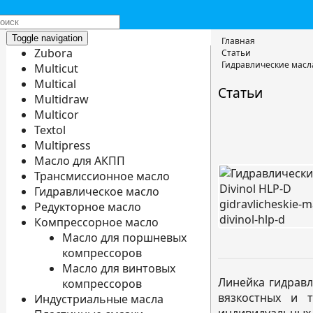
Toggle navigation
Главная
Zubora
Статьи
Гидравлические масла
Multicut
Multical
Статьи
Multidraw
Multicor
Textol
Multipress
Масло для АКПП
Трансмиссионное масло
Гидравлическое масло
Редукторное масло
Компрессорное масло
Масло для поршневых
компрессоров
Масло для винтовых
Линейка гидравли
компрессоров
вязкостных и т
Индустриальные масла