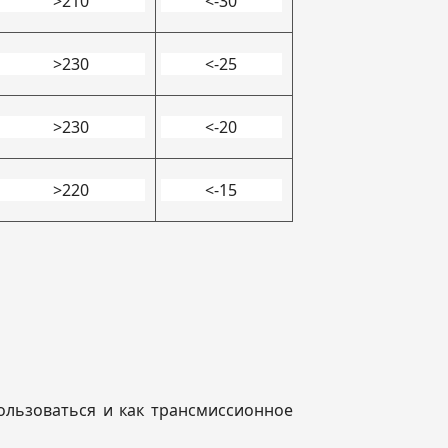
>210
<-30
>230
<-25
>230
<-20
>220
<-15
пользоваться и как трансмиссионное