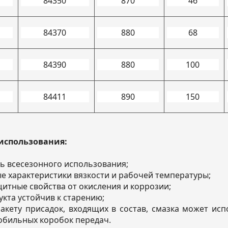
84350
870
46
84370
880
68
84390
880
100
84411
890
150
использования:
ь всесезонного использования;
 характеристики вязкости и рабочей температуры;
итные свойства от окисления и коррозии;
укта устойчив к старению;
акету присадок, входящих в состав, смазка может ис
обильных коробок передач.