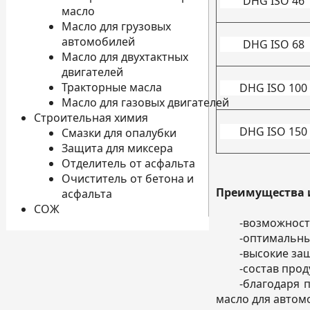
DHG ISO 46
масло
Масло для грузовых
автомобилей
DHG ISO 68
Масло для двухтактных
двигателей
Тракторные масла
DHG ISO 100
Масло для газовых двигателей
Строительная химия
DHG ISO 150
Смазки для опалубки
Защита для миксера
Отделитель от асфальта
Очиститель от бетона и
Преимущества 
асфальта
СОЖ
-
возможност
-
оптимальные
-
высокие защ
-
состав прод
-
благодаря п
масло для автом