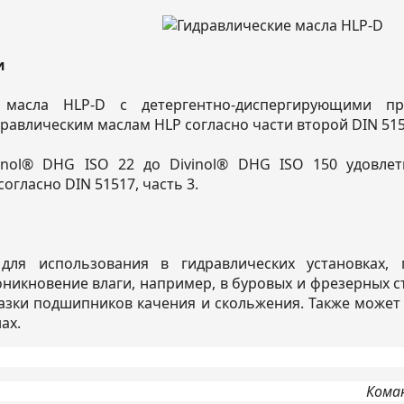
и
 масла HLP-D с детергентно-диспергирующими пр
дравлическим маслам HLP согласно части второй DIN 51
inol® DHG ISO 22 до Divinol® DHG ISO 150 удовле
огласно DIN 51517, часть 3.
для использования в гидравлических установках,
оникновение влаги, например, в буровых и фрезерных с
азки подшипников качения и скольжения. Также может
ах.
Коман