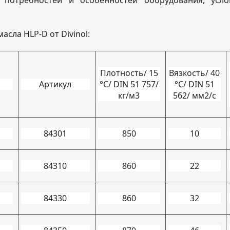
 потребностей и особенностей оборудования, усло
асла HLP-D от Divinol:
Плотность/ 15
Вязкость/ 40
Артикул
°C/ DIN 51 757/
°C/ DIN 51
кг/м3
562/ мм2/с
84301
850
10
84310
860
22
84330
860
32