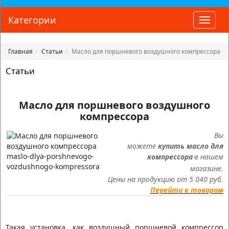
Категории
Toggle
naviga
Главная
Статьи
Масло для поршневого воздушного компрессора
Статьи
Масло для поршневого воздушного
компрессора
Вы
можете
купить
масло
для
компрессора
в нашем
магазине
.
Цены на продукцию от 5 040 руб.
Перейти к товарам
Такая установка, как воздушный поршневой компрессор