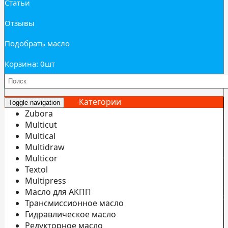
Статьи
Отзывы
Подобрать масло
Корзина: 0
шт
Категории
Toggle navigation
Zubora
Multicut
Multical
Multidraw
И
Multicor
б
Textol
Multipress
С
Масло для АКПП
э
Трансмиссионное масло
С
Гидравлическое масло
Редукторное масло