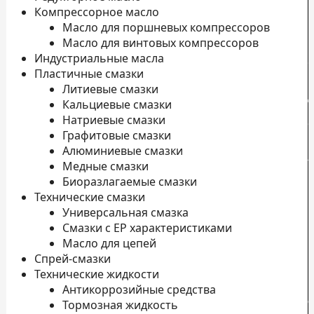
Компрессорное масло
Масло для поршневых компрессоров
Масло для винтовых компрессоров
Индустриальные масла
Пластичные смазки
Литиевые смазки
Д
Кальциевые смазки
Натриевые смазки
о
Графитовые смазки
П
Алюминиевые смазки
л
Медные смазки
Н
Биоразлагаемые смазки
Технические смазки
К
Универсальная смазка
П
Смазки с EP характеристиками
к
Масло для цепей
Спрей-смазки
Технические жидкости
Антикоррозийные средства
с
Тормозная жидкость