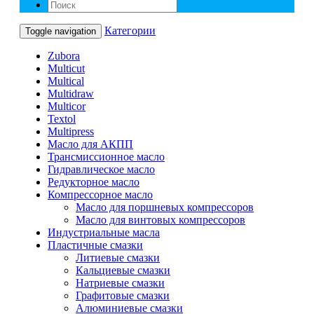
Категории
Toggle navigation
Zubora
Multicut
Multical
Multidraw
Multicor
Textol
Multipress
Масло для АКПП
Трансмиссионное масло
Гидравлическое масло
Редукторное масло
Компрессорное масло
Масло для поршневых компрессоров
Масло для винтовых компрессоров
Индустриальные масла
Пластичные смазки
Литиевые смазки
Кальциевые смазки
Натриевые смазки
Графитовые смазки
Алюминиевые смазки