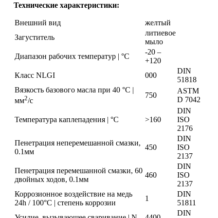
Технические характеристики:
Внешний вид
желтый
литиевое
Загуститель
мыло
-20 –
Диапазон рабочих температур | °С
+120
DIN
Класс NLGI
000
51818
Вязкость базового масла при 40 °С |
ASTM
750
2
D 7042
мм
/с
DIN
Температура каплепадения | °С
>160
ISO
2176
DIN
Пенетрация неперемешанной смазки,
450
ISO
0.1мм
2137
DIN
Пенетрация перемешанной смазки, 60
460
ISO
двойных ходов, 0.1мм
2137
Коррозионное воздействие на медь
DIN
1
24h / 100°C | степень коррозии
51811
DIN
Усилие, вызывающее сваривание | N
4400