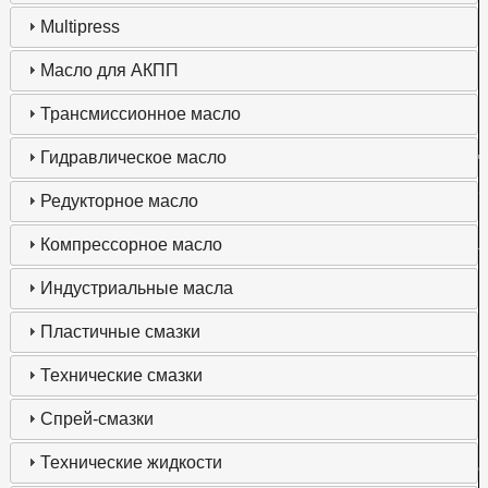
Multipress
Масло для АКПП
Трансмиссионное масло
Д
Гидравлическое масло
о
Редукторное масло
П
л
Компрессорное масло
Н
Индустриальные масла
К
Пластичные смазки
П
к
Технические смазки
Спрей-смазки
Технические жидкости
с