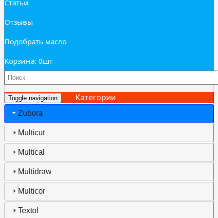
Статьи
Отзывы
Подобрать масло
Корзина: 0
шт
Категории
Toggle navigation
Zubora
Multicut
И
б
Multical
Multidraw
С
э
Multicor
С
Textol