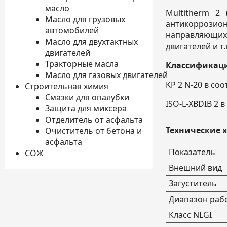
масло
Multitherm 2
Масло для грузовых
антикоррозион
автомобилей
направляющих
Масло для двухтактных
двигателей и т.
двигателей
Тракторные масла
Классификаци
Масло для газовых двигателей
KP 2 N-20 в соо
Строительная химия
Смазки для опалубки
ISO-L-XBDIB 2 в
Защита для миксера
Отделитель от асфальта
Технические 
Очиститель от бетона и
асфальта
Показатель
СОЖ
Внешний вид
Загуститель
Диапазон рабо
Класс NLGI