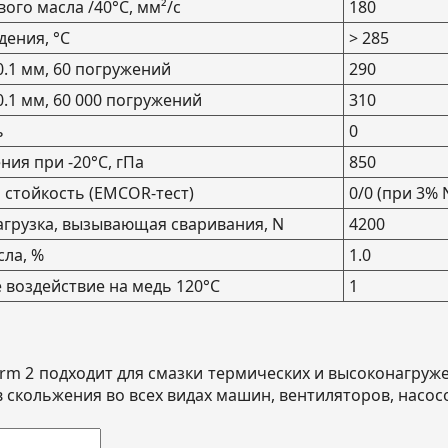
ого масла /40°С, мм²/с
180
дения, °С
> 285
0.1 мм, 60 погружений
290
0.1 мм, 60 000 погружений
310
ь
0
ния при -20°С, гПа
850
стойкость (EMCOR-тест)
0/0 (при 3% 
грузка, вызывающая сваривания, N
4200
ла, %
1.0
воздействие на медь 120°С
1
therm 2 подходит для смазки термических и высоконагр
скольжения во всех видах машин, вентиляторов, насосов,