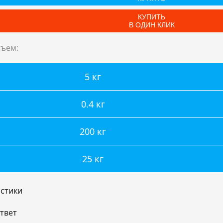
КУПИТЬ
В ОДИН КЛИК
ъем:
5 кг
0.4 кг
200 кг
25 кг
стики
ответ