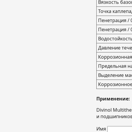
Вязкость базов
Точка каплепа
Пенетрация / 
Пенетрация / 
Водостойкост
Давление тече
Коррозионная 
Предельная на
Выделение мас
Коррозионное 
Применение:
Divinol Multi
и подшипников 
Имя