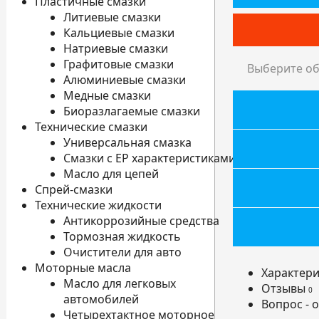
Пластичные смазки
Литиевые смазки
Кальциевые смазки
Натриевые смазки
Графитовые смазки
Выберите об
Алюминиевые смазки
Медные смазки
Биоразлагаемые смазки
Технические смазки
Универсальная смазка
Смазки с EP характеристиками
Масло для цепей
Спрей-смазки
Технические жидкости
Антикоррозийные средства
Тормозная жидкость
Очистители для авто
Моторные масла
Характери
Масло для легковых
Отзывы
0
автомобилей
Вопрос - 
Четырехтактное моторное