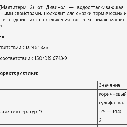
 (Малтитерм 2) от Дивинол — водоотталкивающая 
ными свойствами. Подходит для смазки термических 
 и подшипников скольжения во всех видах машин, в
п.
я:
тветствии с DIN 51825
 соответствии с ISO/DIS 6743-9
характеристики:
Значение
коричневый
сульфат кал
чих температур, °С
-25 — +140
2