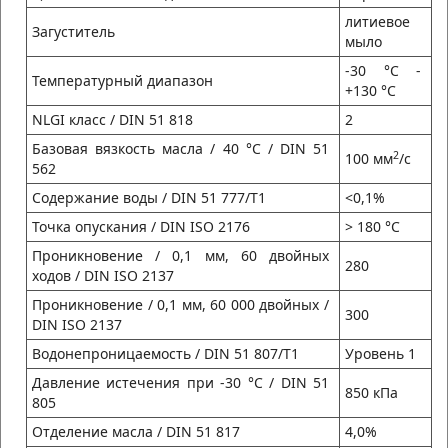
литиевое
Загуститель
мыло
-30 °C -
Температурный диапазон
+130 °C
NLGI класс / DIN 51 818
2
Базовая вязкость масла / 40 °C / DIN 51
2
100 мм
/с
562
Содержание воды / DIN 51 777/T1
<0,1%
Точка опускания / DIN ISO 2176
> 180 °C
Проникновение / 0,1 мм, 60 двойных
280
ходов / DIN ISO 2137
Проникновение / 0,1 мм, 60 000 двойных /
300
DIN ISO 2137
Водонепроницаемость / DIN 51 807/T1
Уровень 1
Давление истечения при -30 °C / DIN 51
850 кПа
805
Отделение масла / DIN 51 817
4,0%