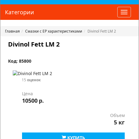
Категории
Toggle
naviga
Главная
Смазки с EP характеристиками
Divinol Fett LM 2
Divinol Fett LM 2
Код: 85800
15
оценок
Цена
10500
р.
Объем
5 кг
КУПИТЬ