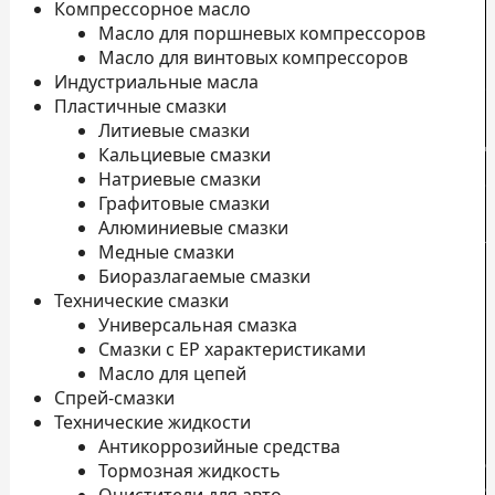
Компрессорное масло
Масло для поршневых компрессоров
Масло для винтовых компрессоров
Индустриальные масла
Пластичные смазки
Литиевые смазки
Д
Кальциевые смазки
Натриевые смазки
о
Графитовые смазки
П
Алюминиевые смазки
л
Медные смазки
Н
Биоразлагаемые смазки
Технические смазки
К
Универсальная смазка
П
Смазки с EP характеристиками
к
Масло для цепей
Спрей-смазки
Технические жидкости
Антикоррозийные средства
с
Тормозная жидкость
с