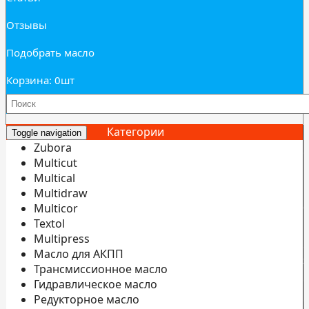
Отзывы
Подобрать масло
Корзина: 0
шт
Категории
Toggle navigation
Zubora
Multicut
Multical
Multidraw
И
Multicor
б
Textol
Multipress
С
Масло для АКПП
э
Трансмиссионное масло
С
Гидравлическое масло
Редукторное масло