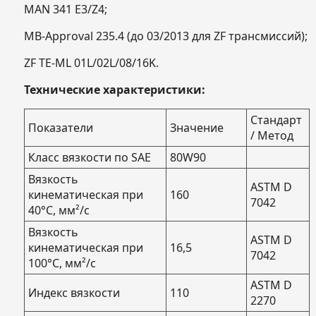
MAN 341 E3/Z4;
MB-Approval 235.4 (до 03/2013 для ZF трансмиссий);
ZF TE-ML 01L/02L/08/16K.
Технические характеристики:
Стандарт
Показатели
Значение
/ Метод
Класс вязкости по SAE
80W90
Вязкость
ASTM D
кинематическая при
160
7042
40°С, мм²/с
Вязкость
ASTM D
кинематическая при
16,5
7042
100°С, мм²/с
ASTM D
Индекс вязкости
110
2270