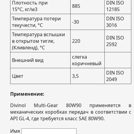
Плотность при
DIN ISO
885
15°С, кг/м3
12185
Температура потери
DIN ISO
-30
текучести, °С
3016
Температура вспышки
DIN ISO
в открытом тигле,
220
2592
(Кливленд), °С
слегка
Внешний вид
коричневый
DIN ISO
Цвет
3,5
2049
Применение:
Divinol Multi-Gear 80W90 применяется в
механических коробках передач в соответствии с
API GL-4, где требуется класс SAE 80W90.
Имя