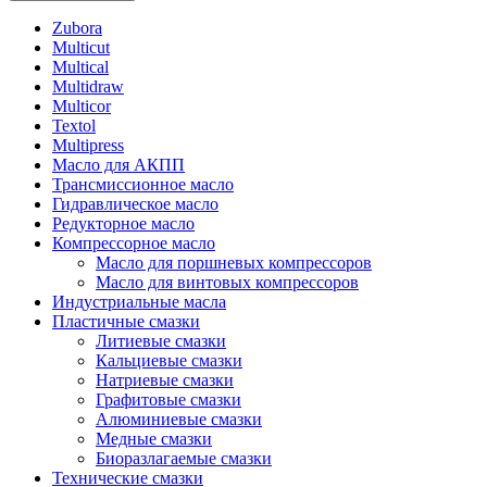
Zubora
Multicut
Multical
Multidraw
Multicor
Textol
Multipress
Масло для АКПП
Трансмиссионное масло
Гидравлическое масло
Редукторное масло
Компрессорное масло
Масло для поршневых компрессоров
Масло для винтовых компрессоров
Индустриальные масла
Пластичные смазки
Литиевые смазки
Кальциевые смазки
Натриевые смазки
Графитовые смазки
Алюминиевые смазки
Медные смазки
Биоразлагаемые смазки
Технические смазки