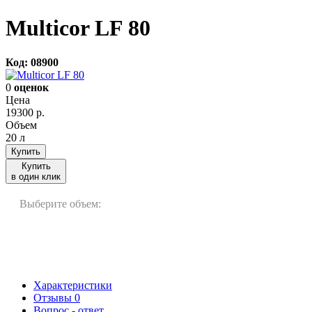
Multicor LF 80
Код: 08900
0
оценок
Цена
19300
р.
Объем
20 л
Купить
Купить
в один клик
Выберите объем:
20 л
60 л
200 л
Характеристики
Отзывы
0
Вопрос - ответ