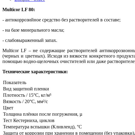
Multicor LF 80:
- антикоррозийное средство без растворителей в составе;
- на базе минерального масла;
- слабовыраженный запах.
Multicor LF – не содержащие растворителей антикоррозион
(черных и цветных). Исходя из вязкости конкретного продук
помощью водно-щелочных очистителей или даже растворителей
Технические характеристики:
Показатель
Вид защитной пленки
Плотность / 15°С, кг/м³
Вязкость / 20°С, мм²/с
Цвет
Толщина плёнки после погружения, µ
Тест Кестерниха, циклов
Температура вспышки (Кливленд), °С
Защита от коррозии при хранении в помещении (без упаковки),