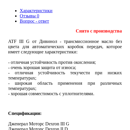
200 л
Характеристики
Отзывы
0
Вопрос - ответ
Снято с производства
ATF III G от Дивинол - трансмиссионное масло без
цвета для автоматических коробок передач, которое
имеет следующие характеристики:
- отличная устойчивость против окисления;
- очень хорошая защита от износа;
- отличная устойчивость текучести при низких
температурах;
- широкая область применения при различных
температурах;
- хорошая совместимость с уплотнителями.
Спецификации:
Дженерал Моторс Dexron III G
Дженерал Моторс Dexron II D