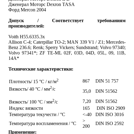
Дженерал Моторс Dexron TASA
Форд Mercon 2004
Допуск / Соответствует требованиям
производителей:
Voith H55.6335.3x
Allison C-4; Caterpillar TO-2; MAN 339 V1 / Z1; Mercedes-
Benz 236.6; Renk; Sperry Vickers; Sundstrand; Volvo 97340;
Volvo 97341*; ZF TE-ML 02F, 03D, 04D, 05L, 09, 11B,
14A*
Технические характеристики
:
2
867
DIN 51 757
Плотность/ 15 °C / кг/м
2
Вязкость/ 40 °C / мм
/с
35,0
DIN 51562
2
7,20
DIN 51562
Вязкость/ 100 °C / мм
/с
Индекс вязкости
165
DIN ISO 2909
Температура текучести / °C
<-40
DIN ISO 3016
>
Температура воспламенения / °C
DIN ISO 2592
200
Применение: