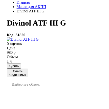
Главная
Масло для АКПП
Divinol ATF III G
Divinol ATF III G
Код: 51820
0
оценок
Цена
980
р.
Объем
1 л
Купить
Купить
в один клик
Выберите объем:
1 л
20 л
60 л