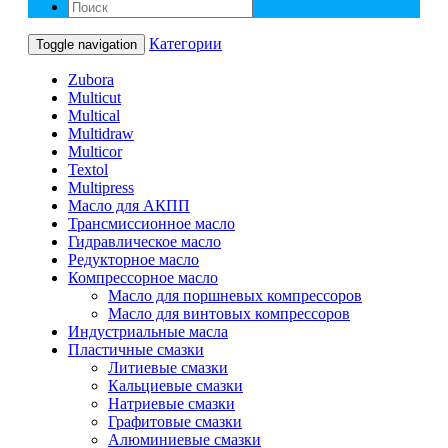
Категории
Toggle navigation
Zubora
Multicut
Multical
Multidraw
Multicor
Textol
Multipress
Масло для АКПП
Трансмиссионное масло
Гидравлическое масло
Редукторное масло
Компрессорное масло
Масло для поршневых компрессоров
Масло для винтовых компрессоров
Индустриальные масла
Пластичные смазки
Литиевые смазки
Кальциевые смазки
Натриевые смазки
Графитовые смазки
Алюминиевые смазки