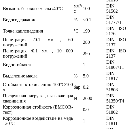
мм²/
DIN
Вязкость базового масла /40°С
100
с
51562
DIN
Водосодержание
%
<0.1
51777/T1
DIN ISO
Точка каплепадения
°С
190
2176
Пенетрация /0.1 мм , 60
DIN ISO
280
погружений
2137
Пенетрация /0.1 мм , 10 000
DIN ISO
295
погружений
2137
DIN
Водостойкость
1
51807/T1
DIN
Выделение масла
%
5,0
51817
Стойкость к окислению 100°С/100
DIN
бар
0,2
ч.
51808
Предельная нагрузка, вызывающая
DIN
N
2600
сваривания
51350/T4
Коррозионная стойкость (EMCOR-
DIN
0/0
тест)
51802
Коррозионное воздействие на медь
DIN
1
120°С
51811