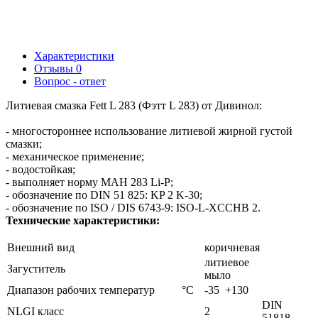
15 кг
50 кг
180 кг
Характеристики
Отзывы
0
Вопрос - ответ
Литиевая смазка Fett L 283 (Фэтт L 283) от Дивинол:
- многостороннее использование литиевой жирной густой
смазки;
- механическое применение;
- водостойкая;
- выполняет норму МАН 283 Li-P;
- обозначение по DIN 51 825: KP 2 K-30;
- обозначение по ISO / DIS 6743-9: ISO-L-XCCHB 2.
Технические характеристики:
Внешний вид
коричневая
литиевое
Загуститель
мыло
Диапазон рабочих температур
°С
-35 +130
DIN
NLGI класс
2
51818