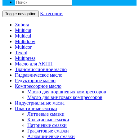
Категории
Toggle navigation
Zubora
Multicut
Multical
Multidraw
Multicor
Textol
Multipress
Масло для АКПП
Трансмиссионное масло
Гидравлическое масло
Редукторное масло
Компрессорное масло
Масло для поршневых компрессоров
Масло для винтовых компрессоров
Индустриальные масла
Пластичные смазки
Литиевые смазки
Кальциевые смазки
Натриевые смазки
Графитовые смазки
Алюминиевые смазки