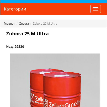
Категории
Toggle
naviga
Главная
Zubora
Zubora 25 M Ultra
Zubora 25 M Ultra
Код: 29330