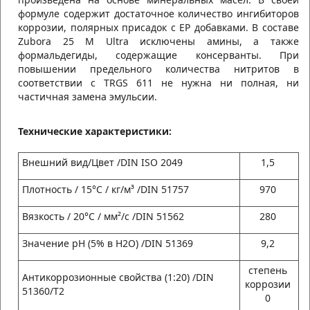
формуле содержит достаточное количество ингибиторов
коррозии, полярных присадок с EP добавками. В составе
Zubora 25 M Ultra исключены амины, а также
формальдегиды, содержащие консерванты. При
повышении предельного количества нитритов в
соответствии с TRGS 611 не нужна ни полная, ни
частичная замена эмульсии.
Технические характеристики:
Внешний вид/Цвет /DIN ISO 2049
1,5
Плотность / 15°С / кг/м³ /DIN 51757
970
Вязкость / 20°С / мм²/с /DIN 51562
280
Значение pH (5% в H2O) /DIN 51369
9,2
степень
Антикоррозионные свойства (1:20) /DIN
коррозии
51360/T2
0