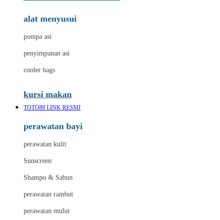
alat menyusui
pompa asi
penyimpanan asi
cooler bags
kursi makan
TOTO89 LINK RESMI
perawatan bayi
perawatan kulit
Sunscreen
Shampo & Sabun
perawatan rambut
perawatan mulut