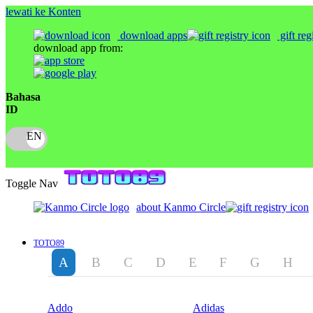
lewati ke Konten
download apps
gift reg
download app from:
Bahasa
ID
Toggle Nav
about Kanmo Circle
TOTO89
A
B
C
D
E
F
G
H
Addo
Adidas