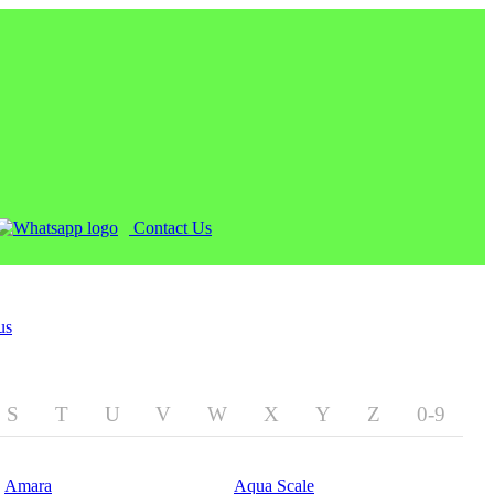
Contact Us
us
S
T
U
V
W
X
Y
Z
0-9
Amara
Aqua Scale