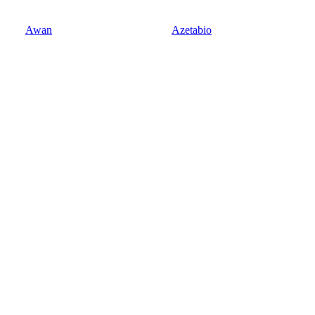
Awan
Azetabio