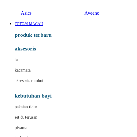
Asics
Aveeno
TOTO89 MACAU
produk terbaru
aksesoris
tas
kacamata
aksesoris rambut
kebutuhan bayi
pakaian tidur
set & terusan
piyama