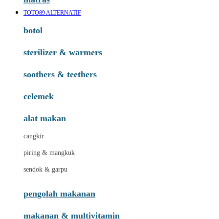
TOTO89 ALTERNATIF
botol
sterilizer & warmers
soothers & teethers
celemek
alat makan
cangkir
piring & mangkuk
sendok & garpu
pengolah makanan
makanan & multivitamin