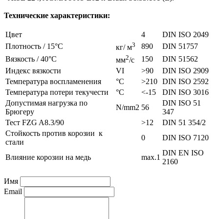
Технические характеристики:
Цвет
4
DIN ISO 2049
3
Плотность / 15°С
890
DIN 51757
кг/ м
2
Вязкость / 40°С
150
DIN 51562
мм
/с
Индекс вязкости
VI
>90
DIN ISO 2909
Температура воспламенения
°С
>210
DIN ISO 2592
Температура потери текучести
°С
<-15
DIN ISO 3016
Допустимая нагрузка по
DIN ISO 51
N/mm2
56
Брюгеру
347
Тест FZG A8.3/90
>12
DIN 51 354/2
Стойкость против корозии к
0
DIN ISO 7120
стали
DIN EN ISO
Влияние корозии на медь
max.1
2160
Имя
Email