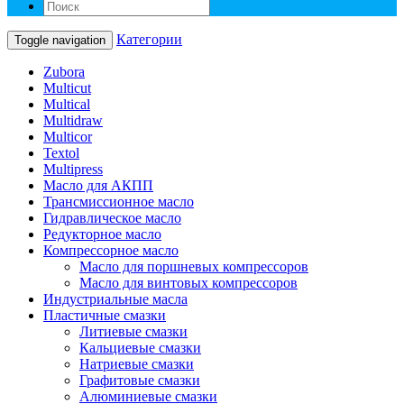
Категории
Toggle navigation
Zubora
Multicut
Multical
Multidraw
Multicor
Textol
Multipress
Масло для АКПП
Трансмиссионное масло
Гидравлическое масло
Редукторное масло
Компрессорное масло
Масло для поршневых компрессоров
Масло для винтовых компрессоров
Индустриальные масла
Пластичные смазки
Литиевые смазки
Кальциевые смазки
Натриевые смазки
Графитовые смазки
Алюминиевые смазки