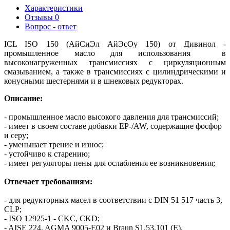
Характеристики
Отзывы
0
Вопрос - ответ
ICL ISO 150 (АйСиЭл АйЭсОу 150) от Дивинол -
промышленное масло для использования в
высоконагруженных трансмиссиях с циркуляционным
смазыванием, а также в трансмиссиях с цилиндрическими и
конусными шестернями и в шнековых редукторах.
Описание:
- промышленное масло высокого давления для трансмиссий;
- имеет в своем составе добавки EP-/AW, содержащие фосфор
и серу;
- уменьшает трение и износ;
- устойчиво к старению;
- имеет регуляторы пены для ослабления ее возникновения;
Отвечает требованиям:
- для редукторных масел в соответствии с DIN 51 517 часть 3,
CLP;
- ISO 12925-1 - CKC, CKD;
- AISE 224, AGMA 9005-E02 и Braun S1.53.101 (E).