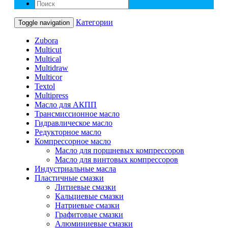
Категории
Toggle navigation
Zubora
Multicut
Multical
Multidraw
Multicor
Textol
Multipress
Масло для АКПП
Трансмиссионное масло
Гидравлическое масло
Редукторное масло
Компрессорное масло
Масло для поршневых компрессоров
Масло для винтовых компрессоров
Индустриальные масла
Пластичные смазки
Литиевые смазки
Кальциевые смазки
Натриевые смазки
Графитовые смазки
Алюминиевые смазки