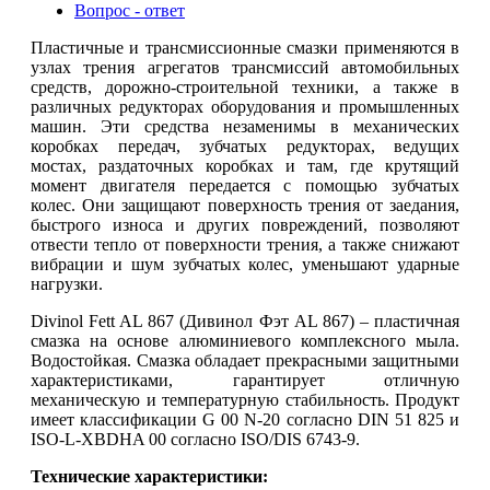
Вопрос - ответ
Пластичные и трансмиссионные смазки применяются в
узлах трения агрегатов трансмиссий автомобильных
средств, дорожно-строительной техники, а также в
различных редукторах оборудования и промышленных
машин. Эти средства незаменимы в механических
коробках передач, зубчатых редукторах, ведущих
мостах, раздаточных коробках и там, где крутящий
момент двигателя передается с помощью зубчатых
колес. Они защищают поверхность трения от заедания,
быстрого износа и других повреждений, позволяют
отвести тепло от поверхности трения, а также снижают
вибрации и шум зубчатых колес, уменьшают ударные
нагрузки.
Divinol Fett AL 867 (Дивинол Фэт AL 867) – пластичная
смазка на основе алюминиевого комплексного мыла.
Водостойкая. Смазка обладает прекрасными защитными
характеристиками, гарантирует отличную
механическую и температурную стабильность. Продукт
имеет классификации G 00 N-20 согласно DIN 51 825 и
ISO-L-XBDHA 00 согласно ISO/DIS 6743-9.
Технические характеристики: