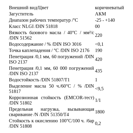
Внешний вид/Цвет
коричневатый
Загуститель
АКМ
Диапазон рабочих температур /°С
-25 - +140
Класс NLGI /DIN 51818
00
Вязкость базового масла / 40°С / мм²/с
220
/DIN 51562
Водосодержание / % /DIN ISO 3016
<0,1
Точка каплепадения / °С /DIN ISO 2176
190
Пенетрация /0,1 мм, 60 погружений /DIN
420
ISO 2137
Пенетрация /0,1 мм, 60 000 погружений
435
/DIN ISO 2137
Водостойкость /DIN 51807/T1
1
Выделение масла 50 ч./60°С / % /DIN
<9,5
51817
Коррозионная стойкость (EMCOR-тест)
1/1
/DIN 51802
Предельная нагрузка, вызывающая
1800
сваривание /N /DIN 51350/T4
Стойкость к окислению 100°С/100 ч. /бар
0,2
/DIN 51808