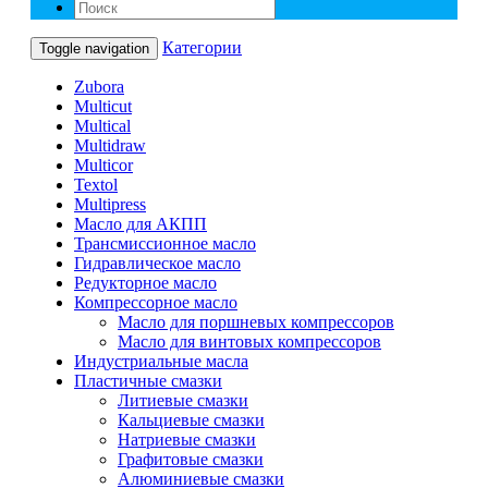
Категории
Toggle navigation
Zubora
Multicut
Multical
Multidraw
Multicor
Textol
Multipress
Масло для АКПП
Трансмиссионное масло
Гидравлическое масло
Редукторное масло
Компрессорное масло
Масло для поршневых компрессоров
Масло для винтовых компрессоров
Индустриальные масла
Пластичные смазки
Литиевые смазки
Кальциевые смазки
Натриевые смазки
Графитовые смазки
Алюминиевые смазки