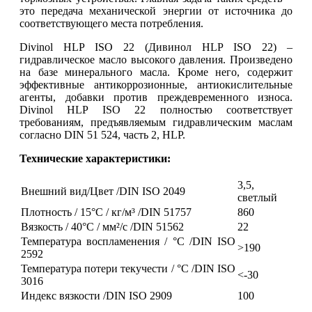
это передача механической энергии от источника до
соответствующего места потребления.
Divinol HLP ISO 22 (Дивинол HLP ISO 22) –
гидравлическое масло высокого давления. Произведено
на базе минерального масла. Кроме него, содержит
эффективные антикоррозионные, антиокислительные
агенты, добавки против преждевременного износа.
Divinol HLP ISO 22 полностью соответствует
требованиям, предъявляемым гидравлическим маслам
согласно DIN 51 524, часть 2, HLP.
Технические характеристики:
3,5,
Внешний вид/Цвет /DIN ISO 2049
светлый
Плотность / 15°С / кг/м³ /DIN 51757
860
Вязкость / 40°С / мм²/с /DIN 51562
22
Температура воспламенения / °С /DIN ISO
>190
2592
Температура потери текучести / °С /DIN ISO
<-30
3016
Индекс вязкости /DIN ISO 2909
100