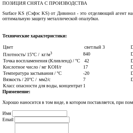
ПОЗИЦИЯ СНЯТА С ПРОИЗВОДСТВА
Surface KS (Сэфэс KS) от Дивинол - это отделяющий агент н
оптимальную защиту металлической опалубки.
Технические характеристики:
Цвет
светлый 3
3
840
Плотность/ 15°C / кг/м
Точка воспламенения (Кливленд) / °C
42
D
Кислотное число / мг KOH/г
17
D
Температура застывания / °C
-20
D
Вязкость / 20°C / мм2/с
7
D
Класс опасности для воды, концентрат
1
Применение:
Хорошо наносится в том виде, в котором поставляется, при по
Имя
Email