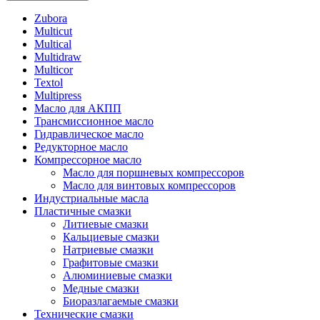
Zubora
Multicut
Multical
Multidraw
Multicor
Textol
Multipress
Масло для АКПП
Трансмиссионное масло
Гидравлическое масло
Редукторное масло
Компрессорное масло
Масло для поршневых компрессоров
Масло для винтовых компрессоров
Индустриальные масла
Пластичные смазки
Литиевые смазки
Кальциевые смазки
Натриевые смазки
Графитовые смазки
Алюминиевые смазки
Медные смазки
Биоразлагаемые смазки
Технические смазки