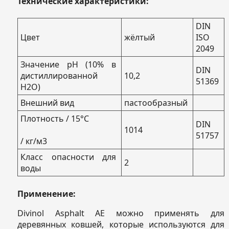
Технические характеристики:
DIN
Цвет
жёлтый
ISO
2049
Значение pH (10% в
DIN
дистиллированной
10,2
51369
H2O)
Внешний вид
пастообразный
Плотность / 15°С
DIN
1014
51757
/ кг/м3
Класс опасности для
2
воды
Применение:
Divinol Asphalt AE можно применять для
деревянных ковшей, которые используются для