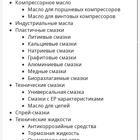
Компрессорное масло
Масло для поршневых компрессоров
Масло для винтовых компрессоров
Индустриальные масла
Пластичные смазки
Литиевые смазки
Д
Кальциевые смазки
Натриевые смазки
о
Графитовые смазки
П
Алюминиевые смазки
л
Медные смазки
Н
Биоразлагаемые смазки
Технические смазки
К
Универсальная смазка
П
Смазки с EP характеристиками
к
Масло для цепей
Спрей-смазки
Технические жидкости
Антикоррозийные средства
с
Тормозная жидкость
с