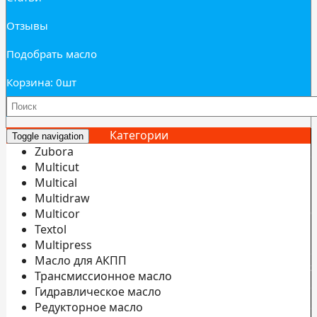
Отзывы
Подобрать масло
Корзина: 0
шт
Категории
Toggle navigation
Zubora
Multicut
Multical
Multidraw
И
Multicor
б
Textol
Multipress
С
Масло для АКПП
э
Трансмиссионное масло
С
Гидравлическое масло
Редукторное масло