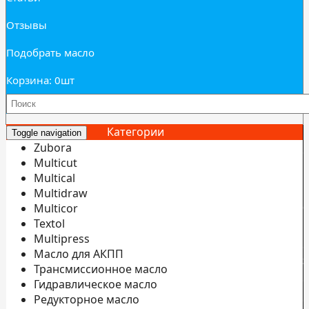
Отзывы
Подобрать масло
Корзина: 0
шт
Категории
Toggle navigation
Zubora
Multicut
Multical
Multidraw
И
Multicor
б
Textol
Multipress
С
Масло для АКПП
э
Трансмиссионное масло
С
Гидравлическое масло
Редукторное масло