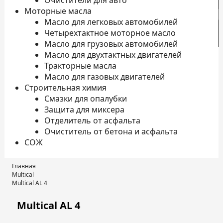
Очистители для авто
Моторные масла
Масло для легковых автомобилей
Четырехтактное моторное масло
К
Масло для грузовых автомобилей
Масло для двухтактных двигателей
Тракторные масла
Масло для газовых двигателей
Строительная химия
Смазки для опалубки
Защита для миксера
Отделитель от асфальта
Очиститель от бетона и асфальта
СОЖ
Главная
Multical
Multical AL 4
Multical AL 4