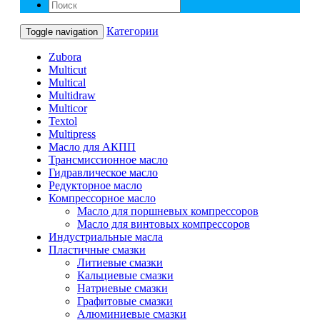
Категории
Toggle navigation
Zubora
Multicut
Multical
Multidraw
Multicor
Textol
Multipress
Масло для АКПП
Трансмиссионное масло
Гидравлическое масло
Редукторное масло
Компрессорное масло
Масло для поршневых компрессоров
Масло для винтовых компрессоров
Индустриальные масла
Пластичные смазки
Литиевые смазки
Кальциевые смазки
Натриевые смазки
Графитовые смазки
Алюминиевые смазки