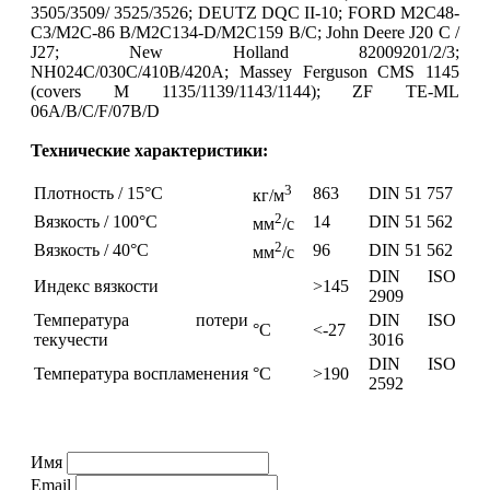
3505/3509/ 3525/3526; DEUTZ DQC II-10; FORD M2C48-
C3/M2C-86 B/M2C134-D/M2C159 B/C; John Deere J20 C /
J27; New Holland 82009201/2/3;
NH024C/030C/410B/420A; Massey Ferguson CMS 1145
(covers M 1135/1139/1143/1144); ZF TE-ML
06A/B/C/F/07B/D
Технические характеристики:
3
Плотность / 15°С
863
DIN 51 757
кг/м
2
Вязкость / 100°С
14
DIN 51 562
мм
/с
2
Вязкость / 40°С
96
DIN 51 562
мм
/с
DIN ISO
Индекс вязкости
>145
2909
Температура потери
DIN ISO
°С
<-27
текучести
3016
DIN ISO
Температура воспламенения
°С
>190
2592
Имя
Email