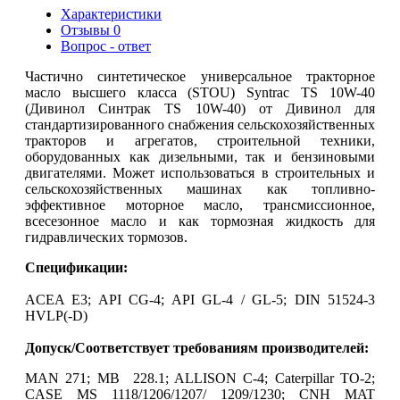
Характеристики
Отзывы
0
Вопрос - ответ
Частично синтетическое универсальное тракторное
масло высшего класса (STOU) Syntrac TS 10W-40
(Дивинол Синтрак TS 10W-40) от Дивинол для
стандартизированного снабжения сельскохозяйственных
тракторов и агрегатов, строительной техники,
оборудованных как дизельными, так и бензиновыми
двигателями. Может использоваться в строительных и
сельскохозяйственных машинах как топливно-
эффективное моторное масло, трансмиссионное,
всесезонное масло и как тормозная жидкость для
гидравлических тормозов.
Спецификации:
ACEA E3; API CG-4; API GL-4 / GL-5; DIN 51524-3
HVLP(-D)
Допуск/Соответствует требованиям производителей:
MAN 271; MB 228.1; ALLISON C-4; Caterpillar TO-2;
CASE MS 1118/1206/1207/ 1209/1230; CNH MAT