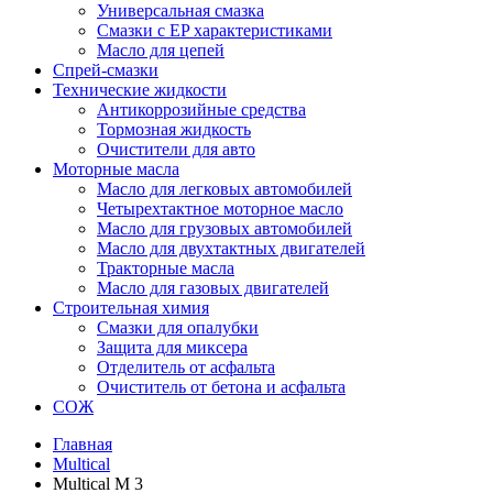
Универсальная смазка
Смазки с EP характеристиками
Масло для цепей
Спрей-смазки
Технические жидкости
Антикоррозийные средства
Тормозная жидкость
Очистители для авто
Моторные масла
Масло для легковых автомобилей
Четырехтактное моторное масло
Масло для грузовых автомобилей
Масло для двухтактных двигателей
Тракторные масла
Масло для газовых двигателей
Строительная химия
Смазки для опалубки
Защита для миксера
Отделитель от асфальта
Очиститель от бетона и асфальта
СОЖ
Главная
Multical
Multical M 3