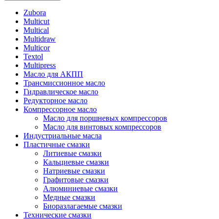
Zubora
Multicut
Multical
Multidraw
Multicor
Textol
Multipress
Масло для АКПП
Трансмиссионное масло
Гидравлическое масло
Редукторное масло
Компрессорное масло
Масло для поршневых компрессоров
Масло для винтовых компрессоров
Индустриальные масла
Пластичные смазки
Литиевые смазки
Кальциевые смазки
Натриевые смазки
Графитовые смазки
Алюминиевые смазки
Медные смазки
Биоразлагаемые смазки
Технические смазки