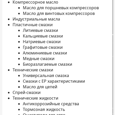
Компрессорное масло
Масло для поршневых компрессоров
Масло для винтовых компрессоров
Индустриальные масла
Пластичные смазки
Литиевые смазки
Д
Кальциевые смазки
Натриевые смазки
о
Графитовые смазки
П
Алюминиевые смазки
л
Медные смазки
Н
Биоразлагаемые смазки
Технические смазки
К
Универсальная смазка
П
Смазки с EP характеристиками
к
Масло для цепей
Спрей-смазки
Технические жидкости
Антикоррозийные средства
с
Тормозная жидкость
с