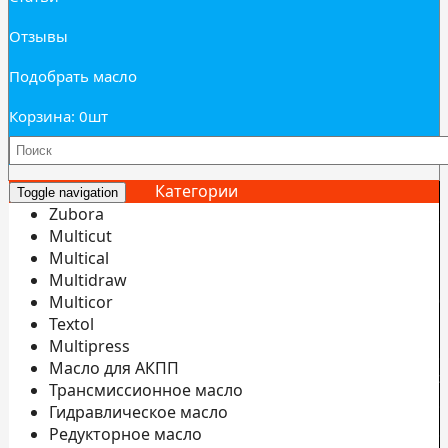
Отзывы
Подобрать масло
Корзина: 0
шт
Категории
Toggle navigation
Zubora
Multicut
Multical
Multidraw
И
Multicor
б
Textol
Multipress
С
Масло для АКПП
э
Трансмиссионное масло
С
Гидравлическое масло
Редукторное масло