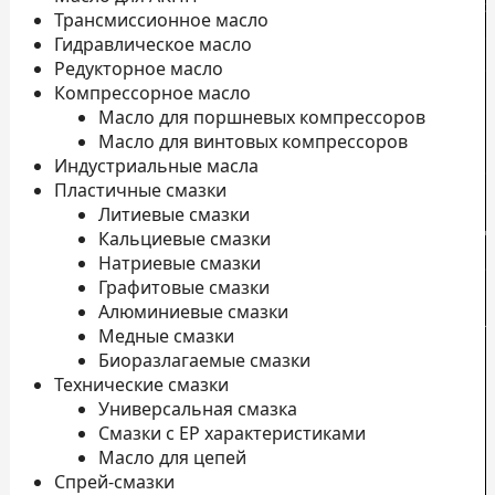
э
Трансмиссионное масло
С
Гидравлическое масло
Редукторное масло
Компрессорное масло
Масло для поршневых компрессоров
Масло для винтовых компрессоров
Индустриальные масла
Пластичные смазки
Литиевые смазки
Д
Кальциевые смазки
Натриевые смазки
о
Графитовые смазки
П
Алюминиевые смазки
л
Медные смазки
Н
Биоразлагаемые смазки
Технические смазки
К
Универсальная смазка
П
Смазки с EP характеристиками
к
Масло для цепей
Спрей-смазки