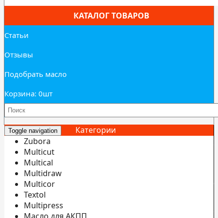
КАТАЛОГ ТОВАРОВ
Статьи
Отзывы
Подобрать масло
Корзина: 0
шт
Категории
Toggle navigation
Zubora
Multicut
Multical
Multidraw
И
Multicor
б
Textol
Multipress
С
Масло для АКПП