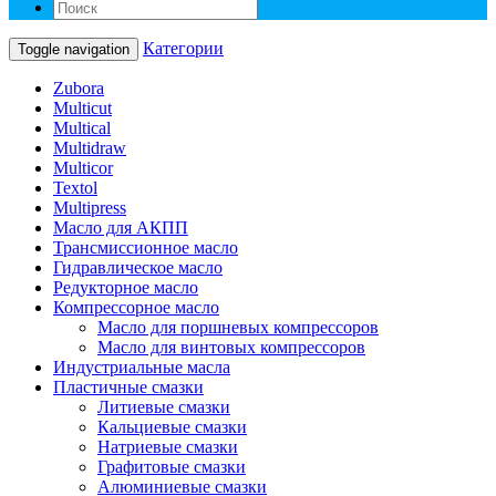
Категории
Toggle navigation
Zubora
Multicut
Multical
Multidraw
Multicor
Textol
Multipress
Масло для АКПП
Трансмиссионное масло
Гидравлическое масло
Редукторное масло
Компрессорное масло
Масло для поршневых компрессоров
Масло для винтовых компрессоров
Индустриальные масла
Пластичные смазки
Литиевые смазки
Кальциевые смазки
Натриевые смазки
Графитовые смазки
Алюминиевые смазки