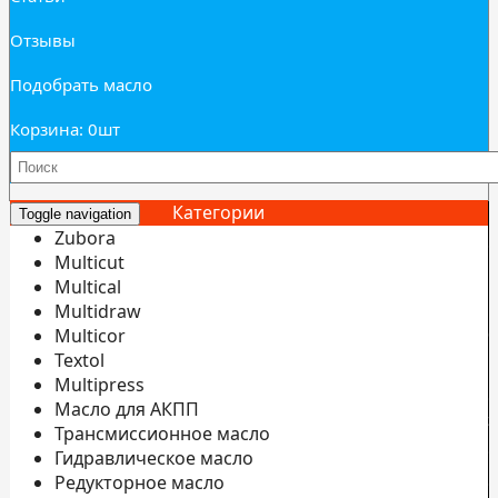
Отзывы
Подобрать масло
Корзина: 0
шт
Категории
Toggle navigation
Zubora
Multicut
Multical
Multidraw
И
Multicor
б
Textol
Multipress
С
Масло для АКПП
э
Трансмиссионное масло
С
Гидравлическое масло
Редукторное масло