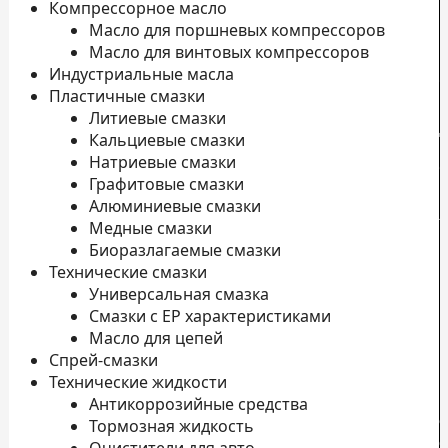
Компрессорное масло
Масло для поршневых компрессоров
Масло для винтовых компрессоров
Индустриальные масла
Пластичные смазки
Литиевые смазки
Д
Кальциевые смазки
Натриевые смазки
о
Графитовые смазки
П
Алюминиевые смазки
л
Медные смазки
Н
Биоразлагаемые смазки
Технические смазки
К
Универсальная смазка
П
Смазки с EP характеристиками
к
Масло для цепей
Спрей-смазки
Технические жидкости
Антикоррозийные средства
с
Тормозная жидкость
с