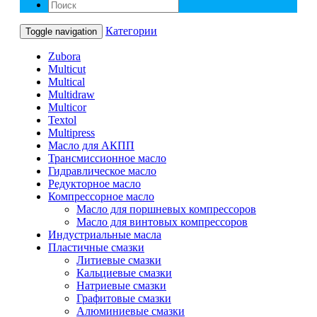
Категории
Toggle navigation
Zubora
Multicut
Multical
Multidraw
Multicor
Textol
Multipress
Масло для АКПП
Трансмиссионное масло
Гидравлическое масло
Редукторное масло
Компрессорное масло
Масло для поршневых компрессоров
Масло для винтовых компрессоров
Индустриальные масла
Пластичные смазки
Литиевые смазки
Кальциевые смазки
Натриевые смазки
Графитовые смазки
Алюминиевые смазки