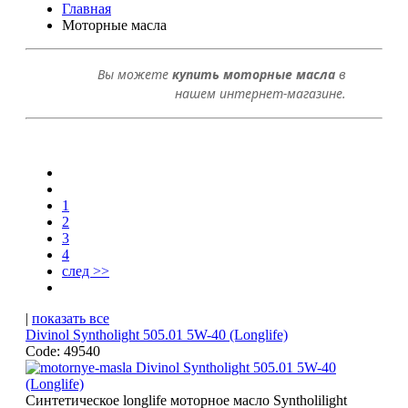
Главная
Моторные масла
Вы можете
купить
м
оторные масла
в
нашем интернет-магазине
.
1
2
3
4
след >>
|
показать все
Divinol Syntholight 505.01 5W-40 (Longlife)
Code: 49540
Синтетическое longlife моторное масло Syntholilight