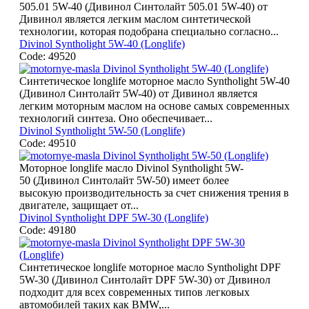
505.01 5W-40 (Дивинол Синтолайт 505.01 5W-40) от
Дивинол является легким маслом синтетической
технологии, которая подобрана специально согласно...
Divinol Syntholight 5W-40 (Longlife)
Code: 49520
Синтетическое longlife моторное масло Syntholight 5W-40
(Дивинол Синтолайт 5W-40) от Дивинол является
легким моторным маслом на основе самых современных
технологий синтеза. Оно обеспечивает...
Divinol Syntholight 5W-50 (Longlife)
Code: 49510
Моторное longlife масло Divinol Syntholight 5W-
50 (Дивинол Синтолайт 5W-50) имеет более
высокую производительность за счет снижения трения в
двигателе, защищает от...
Divinol Syntholight DPF 5W-30 (Longlife)
Code: 49180
Синтетическое longlife моторное масло Syntholight DPF
5W-30 (Дивинол Синтолайт DPF 5W-30) от Дивинол
подходит для всех современных типов легковых
автомобилей таких как BMW,...