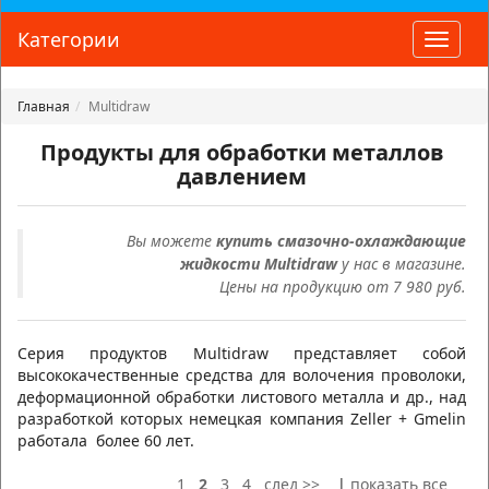
Категории
Toggle
naviga
Главная
Multidraw
Продукты для обработки металлов
давлением
Вы можете
купить
смазочно-охлаждающие
жидкости
Multidraw
у нас в магазине
.
Цены на продукцию от 7 980 руб.
Серия продуктов Multidraw представляет собой
высококачественные средства для волочения проволоки,
деформационной обработки листового металла и др., над
разработкой которых немецкая компания Zeller + Gmelin
работала более 60 лет.
1
2
3
4
след >>
|
показать все