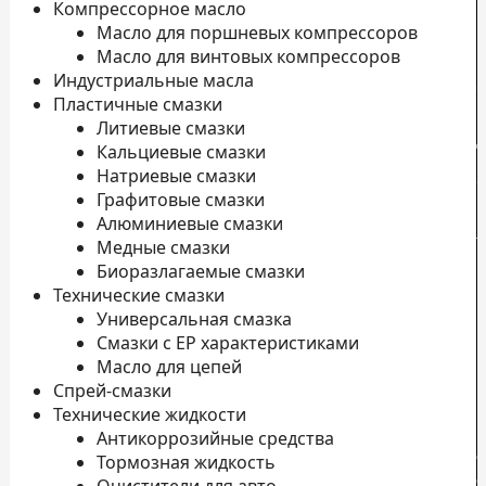
Компрессорное масло
Масло для поршневых компрессоров
Масло для винтовых компрессоров
Индустриальные масла
Пластичные смазки
Литиевые смазки
Д
Кальциевые смазки
Натриевые смазки
о
Графитовые смазки
П
Алюминиевые смазки
л
Медные смазки
Н
Биоразлагаемые смазки
Технические смазки
К
Универсальная смазка
П
Смазки с EP характеристиками
к
Масло для цепей
Спрей-смазки
Технические жидкости
Антикоррозийные средства
с
Тормозная жидкость
с