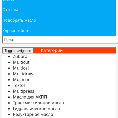
Отзывы
Подобрать масло
Корзина: 0
шт
Категории
Toggle navigation
Zubora
Multicut
Multical
Multidraw
И
Multicor
б
Textol
Multipress
С
Масло для АКПП
э
Трансмиссионное масло
С
Гидравлическое масло
Редукторное масло